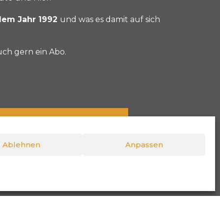
dem Jahr 1992
und was es damit auf sich
uch gern ein Abo.
t
Deezer
RTL+
Näch
Ablehnen
Anpassen
Das Wirtshaus im Spessart