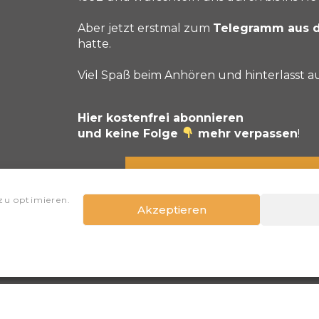
Aber jetzt erstmal zum
Telegramm aus 
hatte.
Viel Spaß beim Anhören und hinterlasst a
Hier kostenfrei abonnieren
und keine Folge
mehr verpassen
!
Spotify
Apple Podcas
Prev
zu optimieren.
Akzeptieren
„Böttcher schafft das!“