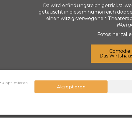
Da wird erfindungsreich getrickst, 
getauscht in diesem humorreich doppelbö
einen witzig-verwegenen Theateraben
Wortg
Fotos: herzaller
Comödie 
Das Wirtshaus
Prev
Wie alles begann – Böttcher on AIR
zu optimieren.
Akzeptieren