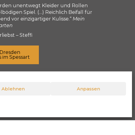
werden unentwegt Kleider und Rollen
digen Spiel. (…) Reichlich Beifall für
d vor einzigartiger Kulisse.“
Mein
arten
liebst – Steffi
Dresden
 im Spessart
Näch
Anlauf statt Gleitgel
Ablehnen
Anpassen