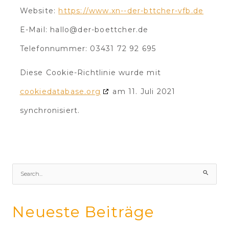
Website:
https://www.xn--der-bttcher-vfb.de
E-Mail:
hallo@der-boettcher.de
Telefonnummer: 03431 72 92 695
Diese Cookie-Richtlinie wurde mit
cookiedatabase.org
am 11. Juli 2021
synchronisiert.
S
u
c
h
Neueste Beiträge
e