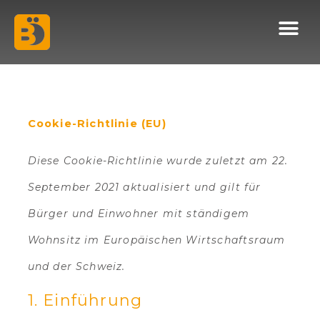
Consent
Consent
Consent
Consent
Statistiken
Marketing
Zum
M
to
to
to
to
Inhalt
service
service
service
service
google-
google-
sonstiges
youtube
springen
fonts
maps
Cookie-Richtlinie (EU)
Diese Cookie-Richtlinie wurde zuletzt am 22.
September 2021 aktualisiert und gilt für
Bürger und Einwohner mit ständigem
Wohnsitz im Europäischen Wirtschaftsraum
und der Schweiz.
1. Einführung