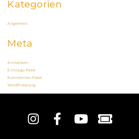
Kategorien
Allgemein
Meta
Anmelden
Eintrags-Feed
Kommentar-Feed
WordPress.org
Instagram
Facebook-
Youtube
Ticke
f
alt