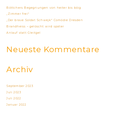
n
n
Böttchers Begegnungen von heiter bis böig
a
„Zimmer frei“
c
„Der brave Soldat Schwejk“ Comödie Dresden
h
Brandheiss – gelöscht wird später
:
Anlauf statt Gleitgel
Neueste Kommentare
Archiv
September 2023
Juli 2023
Juli 2022
Januar 2022