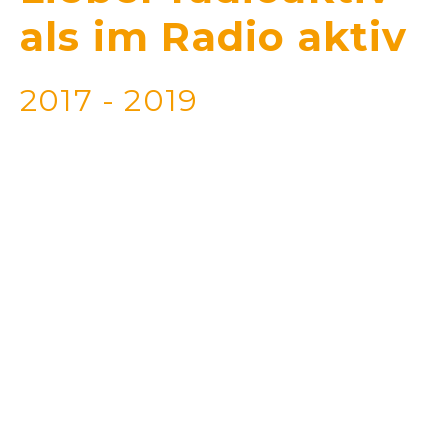
als im Radio aktiv
2017 - 2019
2017
der Bühnenknaller
– mein erstes
Soloprogramm
#Lieber radioaktiv als im Radio
aktiv!
Keine Morning-Show mehr, keine Halbsätze,
endlich Bühne mit einem Blick hinter die Kulissen
der Radio- und Medienwelt, mit 25 Jahren Jahren
Erfahrung auf dem Buckel.
Das Publikum lachte sich schlapp, weinte vor
Lachen und sang mit mir in Erinnerung an meine
und ihre eigene wilde Radio-Jugend.
Ein echtes AHA-Erlebnis, das uns für immer bleibt.