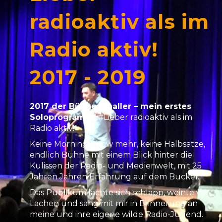
radioaktiv als im
Radio aktiv!
2017 - 2019
2017 der Bühnenknaller – mein erstes
Soloprogramm!
#Lieber radioaktiv als im
Radio aktiv!
Keine Morning-Show mehr, keine Halbsätze,
endlich Bühne mit einem Blick hinter die
Kulissen der Radio- und Medienwelt, mit 25
Jahren Jahren Erfahrung auf dem Buckel.
Das Publikum lachte sich schlapp, weinte vor
Lachen und sang mit mir in Erinnerung an
meine und ihre eigene wilde Radio-Jugend.