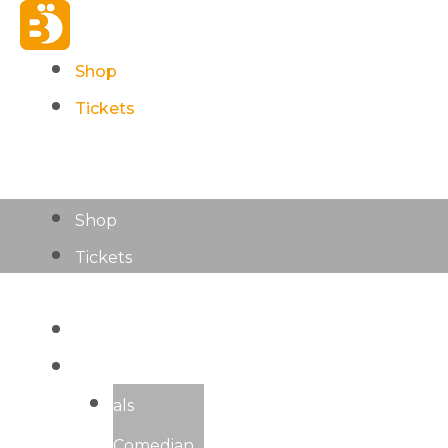
Zum
Inhalt
Shop
springen
Tickets
Menü
Shop
Tickets
Home
Live
als
Comedian