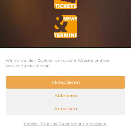
Instagram
Facebook-
Youtube
Ticke
Wir verwenden Cookies, um unsere Website und den
Service zu optimieren.
f
alt
Akzeptieren
Ablehnen
Datenschutz
Impressum
Anpassen
Copyright 2026 © All rights Reserved. Design by
AINHÖRN
Cookie-Richtlinie
Datenschutz
Impressum